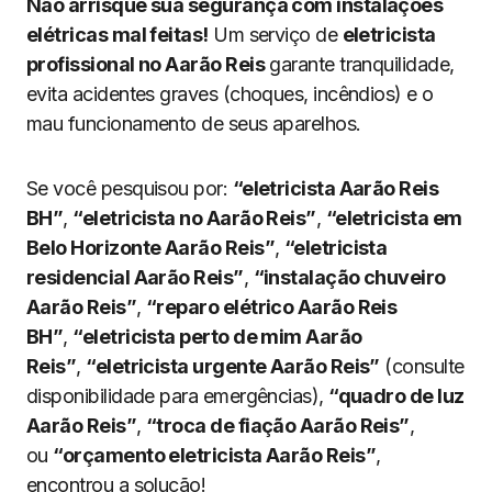
Não arrisque sua segurança com instalações
elétricas mal feitas!
Um serviço de
eletricista
profissional no Aarão Reis
garante tranquilidade,
evita acidentes graves (choques, incêndios) e o
mau funcionamento de seus aparelhos.
Se você pesquisou por:
“eletricista Aarão Reis
BH”
,
“eletricista no Aarão Reis”
,
“eletricista em
Belo Horizonte Aarão Reis”
,
“eletricista
residencial Aarão Reis”
,
“instalação chuveiro
Aarão Reis”
,
“reparo elétrico Aarão Reis
BH”
,
“eletricista perto de mim Aarão
Reis”
,
“eletricista urgente Aarão Reis”
(consulte
disponibilidade para emergências),
“quadro de luz
Aarão Reis”
,
“troca de fiação Aarão Reis”
,
ou
“orçamento eletricista Aarão Reis”
,
encontrou a solução!